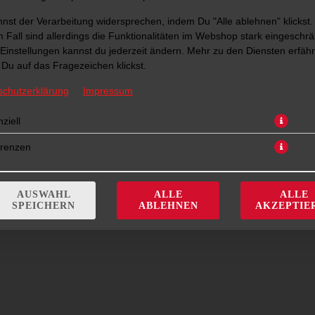
nst der Verarbeitung widersprechen, indem Du "Alle ablehnen" klickst.
 Fall sind allerdings die Funktionalitäten im Webshop stark eingeschrä
Einstellungen kannst du jederzeit ändern. Mehr zu den Diensten erfähr
Du auf das Fragezeichen klickst.
schutzerklärung
Impressum
ziell
mit Tomatensauce, Hinterschinken und Goudakäse
erenzen
JETZT BESTELLEN
AUSWAHL
ALLE
ALLE
SPEICHERN
ABLEHNEN
AKZEPTIE