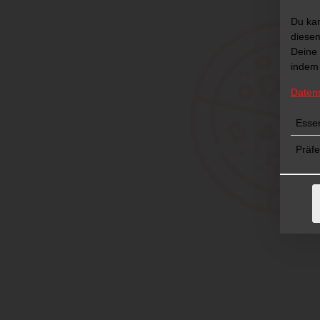
Du kan
diesem
Deine 
indem 
Daten
Essen
Präf