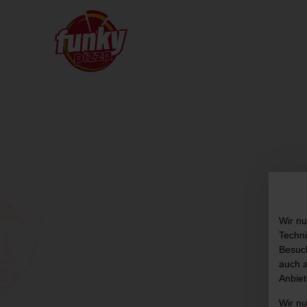
Wir nu
Techni
Besuch
auch a
Anbiet
Wir n