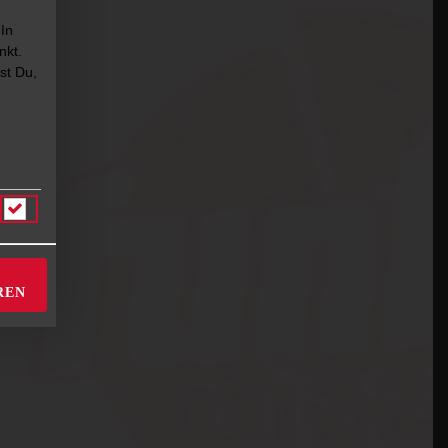
 In
nkt.
st Du,
REN